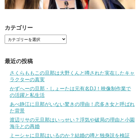
カテゴリー
最近の投稿
さくらももこの旦那は大野くんと噂された実在したキャ
ラクターの真実
かずへーの旦那・しょーたは元有名DJ！映像制作業で
の活躍と私生活
あべ静江に旦那がいない驚きの理由！恋多き女と呼ばれ
た背景
渡辺リサの元旦那はいっせい？浮気や破局の理由と小園
海斗との再婚
ミーシャに旦那はいるのか？結婚の噂と独身説を検証