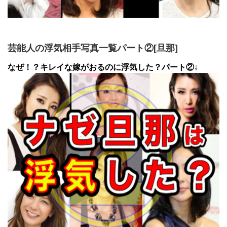
芸能人の浮気相手写真一覧パート②[旦那]
なぜ！？キレイな嫁がおるのに浮気した？パート②↓