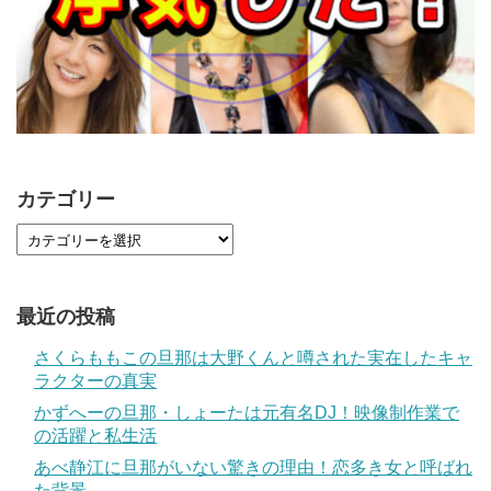
カテゴリー
最近の投稿
さくらももこの旦那は大野くんと噂された実在したキャ
ラクターの真実
かずへーの旦那・しょーたは元有名DJ！映像制作業で
の活躍と私生活
あべ静江に旦那がいない驚きの理由！恋多き女と呼ばれ
た背景