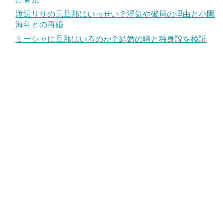
渡辺リサの元旦那はいっせい？浮気や破局の理由と小園
海斗との再婚
ミーシャに旦那はいるのか？結婚の噂と独身説を検証