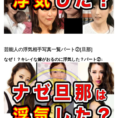
芸能人の浮気相手写真一覧パート②[旦那]
なぜ！？キレイな嫁がおるのに浮気した？パート②↓