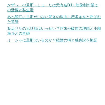
かずへーの旦那・しょーたは元有名DJ！映像制作業で
の活躍と私生活
あべ静江に旦那がいない驚きの理由！恋多き女と呼ばれ
た背景
渡辺リサの元旦那はいっせい？浮気や破局の理由と小園
海斗との再婚
ミーシャに旦那はいるのか？結婚の噂と独身説を検証