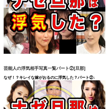
芸能人の浮気相手写真一覧パート②[旦那]
なぜ！？キレイな嫁がおるのに浮気した？パート②↓