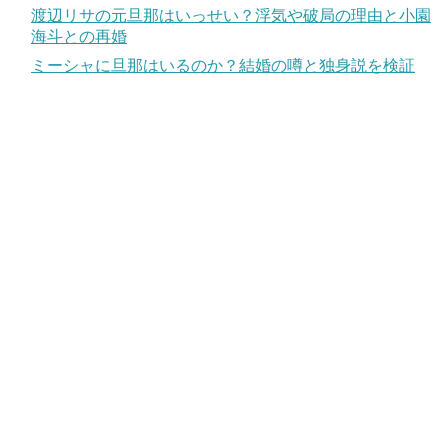
渡辺リサの元旦那はいっせい？浮気や破局の理由と小園
海斗との再婚
ミーシャに旦那はいるのか？結婚の噂と独身説を検証