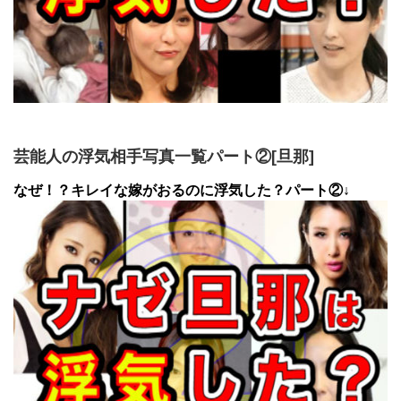
芸能人の浮気相手写真一覧パート②[旦那]
なぜ！？キレイな嫁がおるのに浮気した？パート②↓