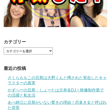
カテゴリー
最近の投稿
さくらももこの旦那は大野くんと噂された実在したキャ
ラクターの真実
かずへーの旦那・しょーたは元有名DJ！映像制作業で
の活躍と私生活
あべ静江に旦那がいない驚きの理由！恋多き女と呼ばれ
た背景