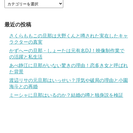
最近の投稿
さくらももこの旦那は大野くんと噂された実在したキャ
ラクターの真実
かずへーの旦那・しょーたは元有名DJ！映像制作業で
の活躍と私生活
あべ静江に旦那がいない驚きの理由！恋多き女と呼ばれ
た背景
渡辺リサの元旦那はいっせい？浮気や破局の理由と小園
海斗との再婚
ミーシャに旦那はいるのか？結婚の噂と独身説を検証