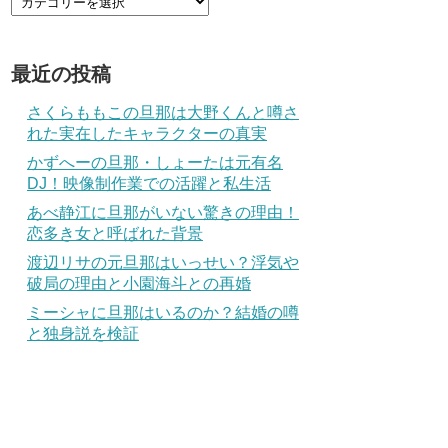
最近の投稿
さくらももこの旦那は大野くんと噂さ
れた実在したキャラクターの真実
かずへーの旦那・しょーたは元有名
DJ！映像制作業での活躍と私生活
あべ静江に旦那がいない驚きの理由！
恋多き女と呼ばれた背景
渡辺リサの元旦那はいっせい？浮気や
破局の理由と小園海斗との再婚
ミーシャに旦那はいるのか？結婚の噂
と独身説を検証