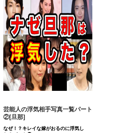
芸能人の浮気相手写真一覧パート
②[旦那]
なぜ！？キレイな嫁がおるのに浮気し