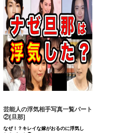
芸能人の浮気相手写真一覧パート
②[旦那]
なぜ！？キレイな嫁がおるのに浮気し