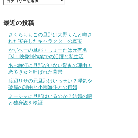
最近の投稿
さくらももこの旦那は大野くんと噂さ
れた実在したキャラクターの真実
かずへーの旦那・しょーたは元有名
DJ！映像制作業での活躍と私生活
あべ静江に旦那がいない驚きの理由！
恋多き女と呼ばれた背景
渡辺リサの元旦那はいっせい？浮気や
破局の理由と小園海斗との再婚
ミーシャに旦那はいるのか？結婚の噂
と独身説を検証