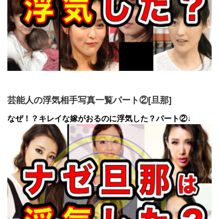
芸能人の浮気相手写真一覧パート②[旦那]
なぜ！？キレイな嫁がおるのに浮気した？パート②↓