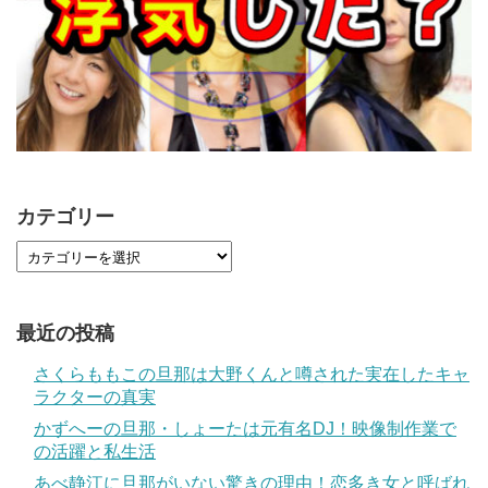
カテゴリー
最近の投稿
さくらももこの旦那は大野くんと噂された実在したキャ
ラクターの真実
かずへーの旦那・しょーたは元有名DJ！映像制作業で
の活躍と私生活
あべ静江に旦那がいない驚きの理由！恋多き女と呼ばれ