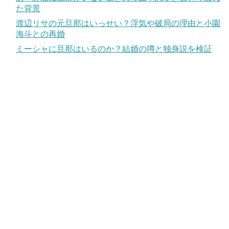
た背景
渡辺リサの元旦那はいっせい？浮気や破局の理由と小園
海斗との再婚
ミーシャに旦那はいるのか？結婚の噂と独身説を検証