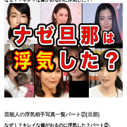
芸能人の浮気相手写真一覧パート②[旦那]
なぜ！？キレイな嫁がおるのに浮気した？パート②↓