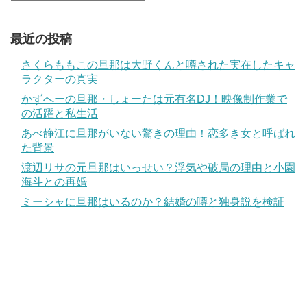
最近の投稿
さくらももこの旦那は大野くんと噂された実在したキャ
ラクターの真実
かずへーの旦那・しょーたは元有名DJ！映像制作業で
の活躍と私生活
あべ静江に旦那がいない驚きの理由！恋多き女と呼ばれ
た背景
渡辺リサの元旦那はいっせい？浮気や破局の理由と小園
海斗との再婚
ミーシャに旦那はいるのか？結婚の噂と独身説を検証