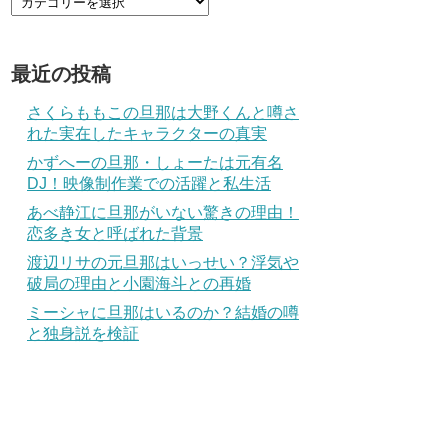
最近の投稿
さくらももこの旦那は大野くんと噂さ
れた実在したキャラクターの真実
かずへーの旦那・しょーたは元有名
DJ！映像制作業での活躍と私生活
あべ静江に旦那がいない驚きの理由！
恋多き女と呼ばれた背景
渡辺リサの元旦那はいっせい？浮気や
破局の理由と小園海斗との再婚
ミーシャに旦那はいるのか？結婚の噂
と独身説を検証