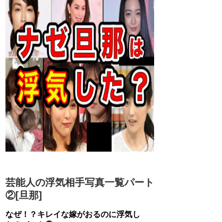
芸能人の浮気相手写真一覧パート
②[旦那]
なぜ！？キレイな嫁がおるのに浮気し