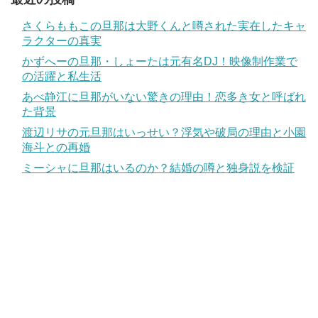
さくらももこの旦那は大野くんと噂された実在したキャ
ラクターの真実
かずへーの旦那・しょーたは元有名DJ！映像制作業で
の活躍と私生活
あべ静江に旦那がいない驚きの理由！恋多き女と呼ばれ
た背景
渡辺リサの元旦那はいっせい？浮気や破局の理由と小園
海斗との再婚
ミーシャに旦那はいるのか？結婚の噂と独身説を検証