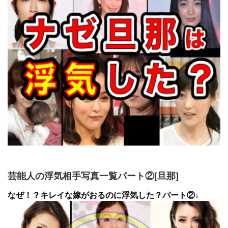
芸能人の浮気相手写真一覧パート②[旦那]
なぜ！？キレイな嫁がおるのに浮気した？パート②↓