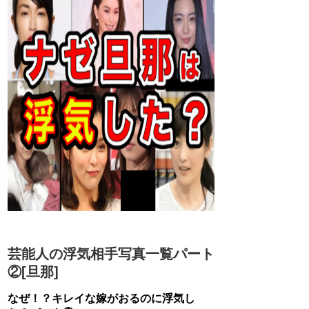
芸能人の浮気相手写真一覧パート
②[旦那]
なぜ！？キレイな嫁がおるのに浮気し