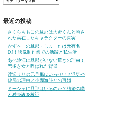
最近の投稿
さくらももこの旦那は大野くんと噂さ
れた実在したキャラクターの真実
かずへーの旦那・しょーたは元有名
DJ！映像制作業での活躍と私生活
あべ静江に旦那がいない驚きの理由！
恋多き女と呼ばれた背景
渡辺リサの元旦那はいっせい？浮気や
破局の理由と小園海斗との再婚
ミーシャに旦那はいるのか？結婚の噂
と独身説を検証