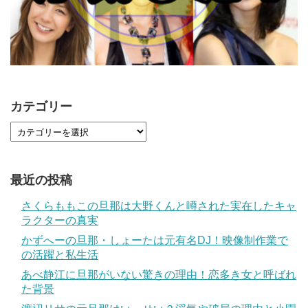
カテゴリー
最近の投稿
さくらももこの旦那は大野くんと噂された実在したキャ
ラクターの真実
かずへーの旦那・しょーたは元有名DJ！映像制作業で
の活躍と私生活
あべ静江に旦那がいない驚きの理由！恋多き女と呼ばれ
た背景