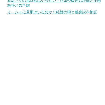
渡辺リサの元旦那はいっせい？浮気や破局の理由と小園
海斗との再婚
ミーシャに旦那はいるのか？結婚の噂と独身説を検証