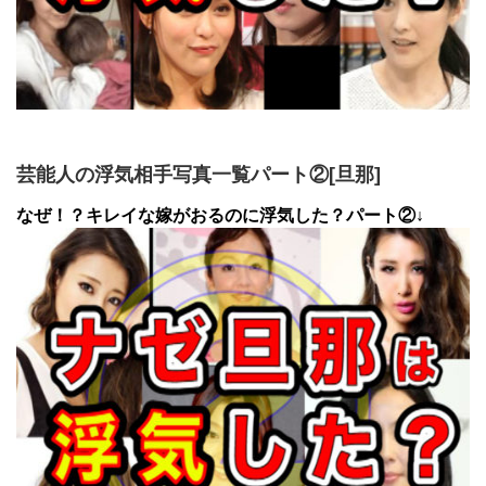
芸能人の浮気相手写真一覧パート②[旦那]
なぜ！？キレイな嫁がおるのに浮気した？パート②↓