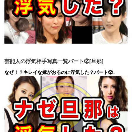
芸能人の浮気相手写真一覧パート②[旦那]
なぜ！？キレイな嫁がおるのに浮気した？パート②↓