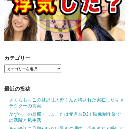
カテゴリー
最近の投稿
さくらももこの旦那は大野くんと噂された実在したキャ
ラクターの真実
かずへーの旦那・しょーたは元有名DJ！映像制作業で
の活躍と私生活
あべ静江に旦那がいない驚きの理由！恋多き女と呼ばれ