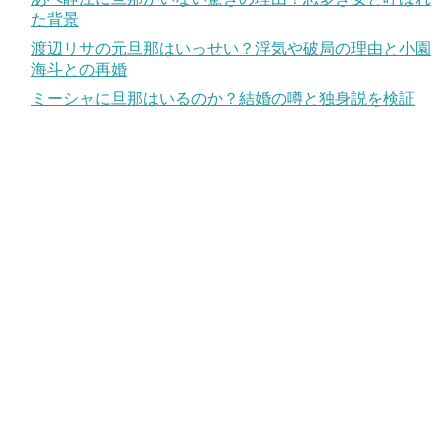
た背景
渡辺リサの元旦那はいっせい？浮気や破局の理由と小園
海斗との再婚
ミーシャに旦那はいるのか？結婚の噂と独身説を検証