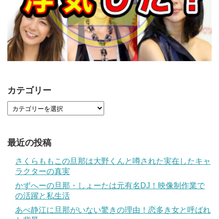
カテゴリー
最近の投稿
さくらももこの旦那は大野くんと噂された実在したキャ
ラクターの真実
かずへーの旦那・しょーたは元有名DJ！映像制作業で
の活躍と私生活
あべ静江に旦那がいない驚きの理由！恋多き女と呼ばれ