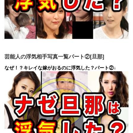
芸能人の浮気相手写真一覧パート②[旦那]
なぜ！？キレイな嫁がおるのに浮気した？パート②↓