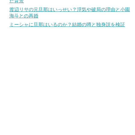
た背景
渡辺リサの元旦那はいっせい？浮気や破局の理由と小園
海斗との再婚
ミーシャに旦那はいるのか？結婚の噂と独身説を検証