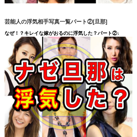
芸能人の浮気相手写真一覧パート②[旦那]
なぜ！？キレイな嫁がおるのに浮気した？パート②↓