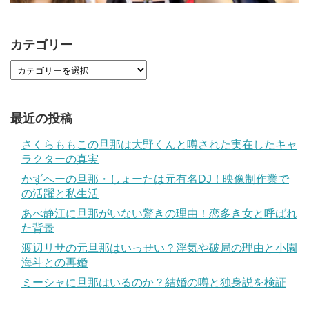
カテゴリー
最近の投稿
さくらももこの旦那は大野くんと噂された実在したキャ
ラクターの真実
かずへーの旦那・しょーたは元有名DJ！映像制作業で
の活躍と私生活
あべ静江に旦那がいない驚きの理由！恋多き女と呼ばれ
た背景
渡辺リサの元旦那はいっせい？浮気や破局の理由と小園
海斗との再婚
ミーシャに旦那はいるのか？結婚の噂と独身説を検証