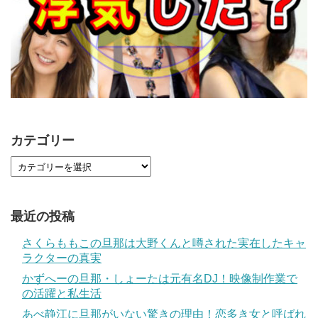
カテゴリー
最近の投稿
さくらももこの旦那は大野くんと噂された実在したキャ
ラクターの真実
かずへーの旦那・しょーたは元有名DJ！映像制作業で
の活躍と私生活
あべ静江に旦那がいない驚きの理由！恋多き女と呼ばれ