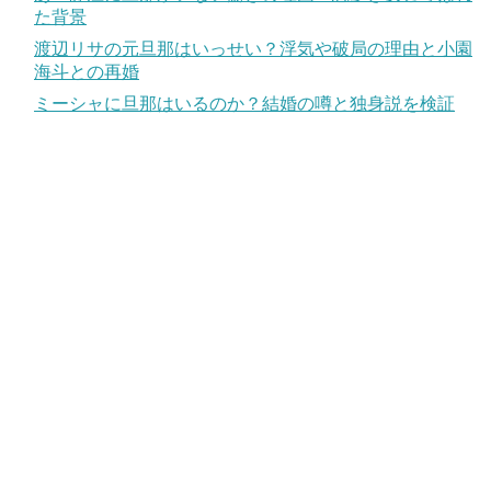
た背景
渡辺リサの元旦那はいっせい？浮気や破局の理由と小園
海斗との再婚
ミーシャに旦那はいるのか？結婚の噂と独身説を検証