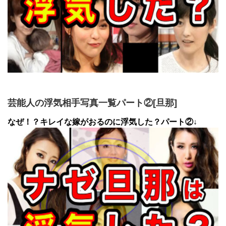
芸能人の浮気相手写真一覧パート②[旦那]
なぜ！？キレイな嫁がおるのに浮気した？パート②↓