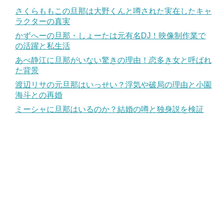
さくらももこの旦那は大野くんと噂された実在したキャ
ラクターの真実
かずへーの旦那・しょーたは元有名DJ！映像制作業で
の活躍と私生活
あべ静江に旦那がいない驚きの理由！恋多き女と呼ばれ
た背景
渡辺リサの元旦那はいっせい？浮気や破局の理由と小園
海斗との再婚
ミーシャに旦那はいるのか？結婚の噂と独身説を検証