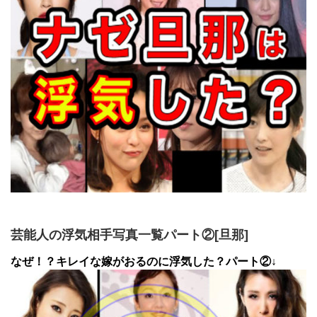
芸能人の浮気相手写真一覧パート②[旦那]
なぜ！？キレイな嫁がおるのに浮気した？パート②↓