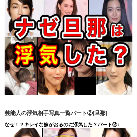
芸能人の浮気相手写真一覧パート②[旦那]
なぜ！？キレイな嫁がおるのに浮気した？パート②↓