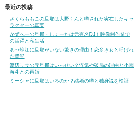
最近の投稿
さくらももこの旦那は大野くんと噂された実在したキャ
ラクターの真実
かずへーの旦那・しょーたは元有名DJ！映像制作業で
の活躍と私生活
あべ静江に旦那がいない驚きの理由！恋多き女と呼ばれ
た背景
渡辺リサの元旦那はいっせい？浮気や破局の理由と小園
海斗との再婚
ミーシャに旦那はいるのか？結婚の噂と独身説を検証