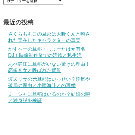
最近の投稿
さくらももこの旦那は大野くんと噂さ
れた実在したキャラクターの真実
かずへーの旦那・しょーたは元有名
DJ！映像制作業での活躍と私生活
あべ静江に旦那がいない驚きの理由！
恋多き女と呼ばれた背景
渡辺リサの元旦那はいっせい？浮気や
破局の理由と小園海斗との再婚
ミーシャに旦那はいるのか？結婚の噂
と独身説を検証