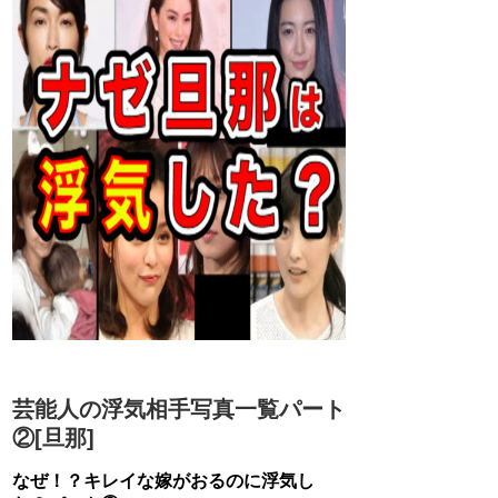
芸能人の浮気相手写真一覧パート
②[旦那]
なぜ！？キレイな嫁がおるのに浮気し