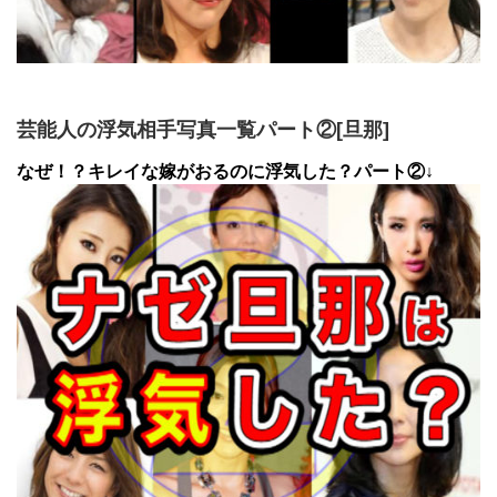
芸能人の浮気相手写真一覧パート②[旦那]
なぜ！？キレイな嫁がおるのに浮気した？パート②↓