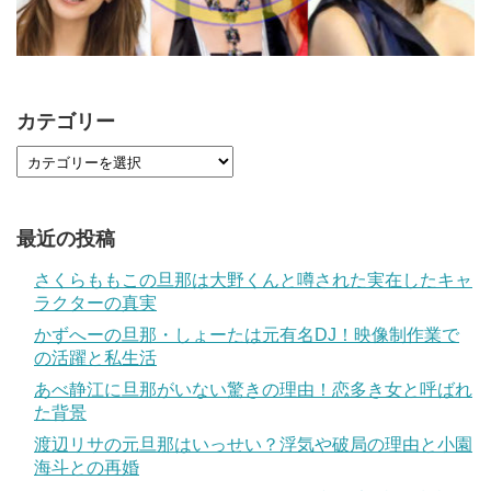
カテゴリー
最近の投稿
さくらももこの旦那は大野くんと噂された実在したキャ
ラクターの真実
かずへーの旦那・しょーたは元有名DJ！映像制作業で
の活躍と私生活
あべ静江に旦那がいない驚きの理由！恋多き女と呼ばれ
た背景
渡辺リサの元旦那はいっせい？浮気や破局の理由と小園
海斗との再婚