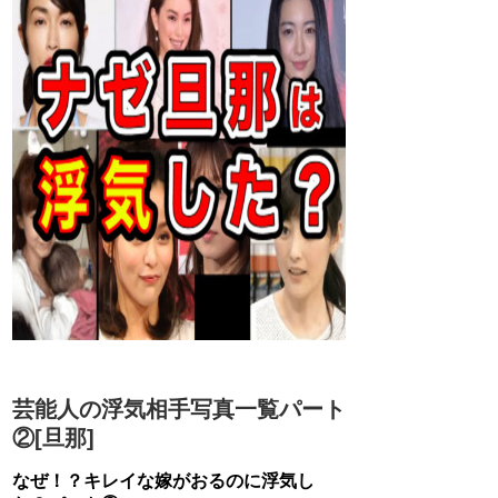
芸能人の浮気相手写真一覧パート
②[旦那]
なぜ！？キレイな嫁がおるのに浮気し