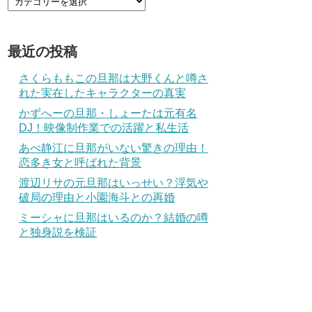
最近の投稿
さくらももこの旦那は大野くんと噂さ
れた実在したキャラクターの真実
かずへーの旦那・しょーたは元有名
DJ！映像制作業での活躍と私生活
あべ静江に旦那がいない驚きの理由！
恋多き女と呼ばれた背景
渡辺リサの元旦那はいっせい？浮気や
破局の理由と小園海斗との再婚
ミーシャに旦那はいるのか？結婚の噂
と独身説を検証