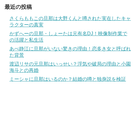
最近の投稿
さくらももこの旦那は大野くんと噂された実在したキャ
ラクターの真実
かずへーの旦那・しょーたは元有名DJ！映像制作業で
の活躍と私生活
あべ静江に旦那がいない驚きの理由！恋多き女と呼ばれ
た背景
渡辺リサの元旦那はいっせい？浮気や破局の理由と小園
海斗との再婚
ミーシャに旦那はいるのか？結婚の噂と独身説を検証