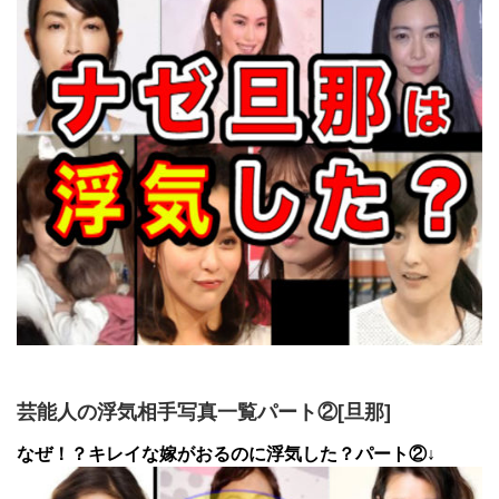
芸能人の浮気相手写真一覧パート②[旦那]
なぜ！？キレイな嫁がおるのに浮気した？パート②↓