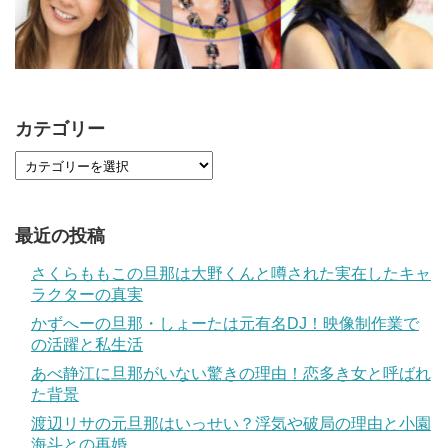
カテゴリー
最近の投稿
さくらももこの旦那は大野くんと噂された実在したキャ
ラクターの真実
かずへーの旦那・しょーたは元有名DJ！映像制作業で
の活躍と私生活
あべ静江に旦那がいない驚きの理由！恋多き女と呼ばれ
た背景
渡辺リサの元旦那はいっせい？浮気や破局の理由と小園
海斗との再婚