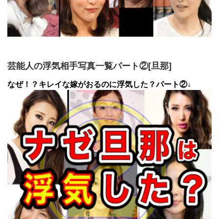
芸能人の浮気相手写真一覧パート②[旦那]
なぜ！？キレイな嫁がおるのに浮気した？パート②↓