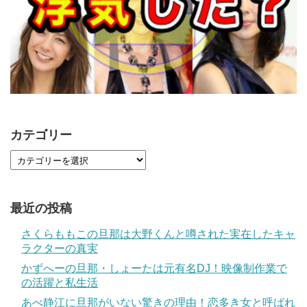
カテゴリー
最近の投稿
さくらももこの旦那は大野くんと噂された実在したキャ
ラクターの真実
かずへーの旦那・しょーたは元有名DJ！映像制作業で
の活躍と私生活
あべ静江に旦那がいない驚きの理由！恋多き女と呼ばれ