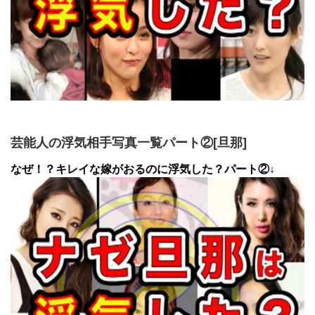
芸能人の浮気相手写真一覧パート②[旦那]
なぜ！？キレイな嫁がおるのに浮気した？パート②↓