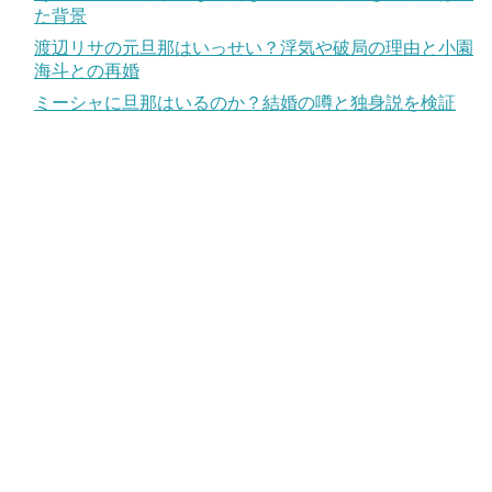
た背景
渡辺リサの元旦那はいっせい？浮気や破局の理由と小園
海斗との再婚
ミーシャに旦那はいるのか？結婚の噂と独身説を検証