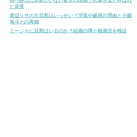
あべ静江に旦那がいない驚きの理由！恋多き女と呼ばれ
た背景
渡辺リサの元旦那はいっせい？浮気や破局の理由と小園
海斗との再婚
ミーシャに旦那はいるのか？結婚の噂と独身説を検証