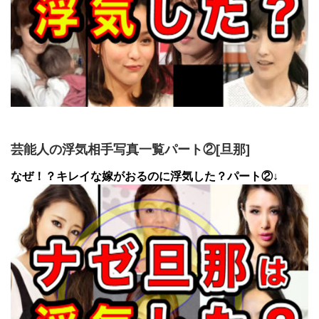
芸能人の浮気相手写真一覧パート②[旦那]
なぜ！？キレイな嫁がおるのに浮気した？パート②↓