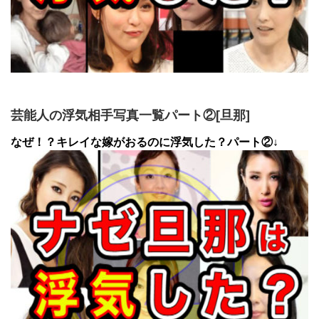
芸能人の浮気相手写真一覧パート②[旦那]
なぜ！？キレイな嫁がおるのに浮気した？パート②↓