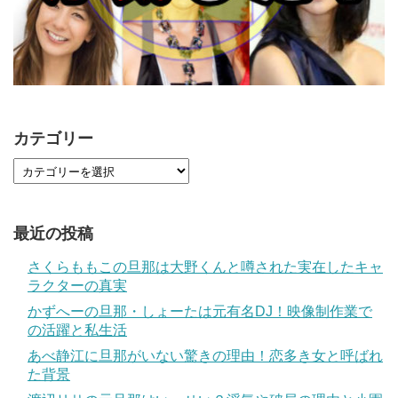
カテゴリー
最近の投稿
さくらももこの旦那は大野くんと噂された実在したキャ
ラクターの真実
かずへーの旦那・しょーたは元有名DJ！映像制作業で
の活躍と私生活
あべ静江に旦那がいない驚きの理由！恋多き女と呼ばれ
た背景