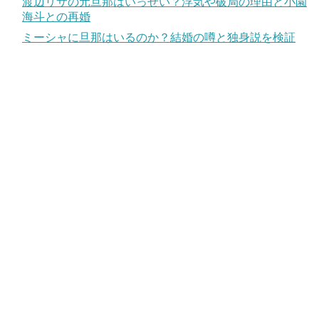
渡辺リサの元旦那はいっせい？浮気や破局の理由と小園
海斗との再婚
ミーシャに旦那はいるのか？結婚の噂と独身説を検証