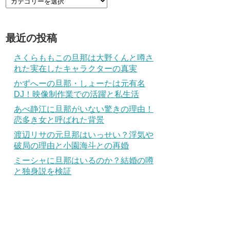
最近の投稿
さくらももこの旦那は大野くんと噂さ
れた実在したキャラクターの真実
かずへーの旦那・しょーたは元有名
DJ！映像制作業での活躍と私生活
あべ静江に旦那がいない驚きの理由！
恋多き女と呼ばれた背景
渡辺リサの元旦那はいっせい？浮気や
破局の理由と小園海斗との再婚
ミーシャに旦那はいるのか？結婚の噂
と独身説を検証