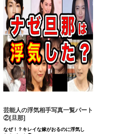
芸能人の浮気相手写真一覧パート
②[旦那]
なぜ！？キレイな嫁がおるのに浮気し