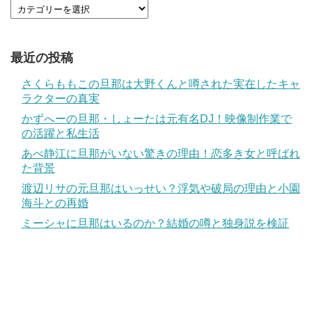
最近の投稿
さくらももこの旦那は大野くんと噂された実在したキャ
ラクターの真実
かずへーの旦那・しょーたは元有名DJ！映像制作業で
の活躍と私生活
あべ静江に旦那がいない驚きの理由！恋多き女と呼ばれ
た背景
渡辺リサの元旦那はいっせい？浮気や破局の理由と小園
海斗との再婚
ミーシャに旦那はいるのか？結婚の噂と独身説を検証