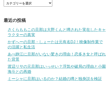
最近の投稿
さくらももこの旦那は大野くんと噂された実在したキャ
ラクターの真実
かずへーの旦那・しょーたは元有名DJ！映像制作業で
の活躍と私生活
あべ静江に旦那がいない驚きの理由！恋多き女と呼ばれ
た背景
渡辺リサの元旦那はいっせい？浮気や破局の理由と小園
海斗との再婚
ミーシャに旦那はいるのか？結婚の噂と独身説を検証