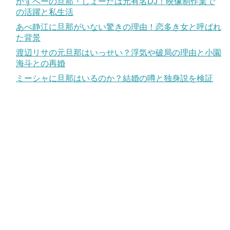
かずへーの旦那・しょーたは元有名DJ！映像制作業で
の活躍と私生活
あべ静江に旦那がいない驚きの理由！恋多き女と呼ばれ
た背景
渡辺リサの元旦那はいっせい？浮気や破局の理由と小園
海斗との再婚
ミーシャに旦那はいるのか？結婚の噂と独身説を検証