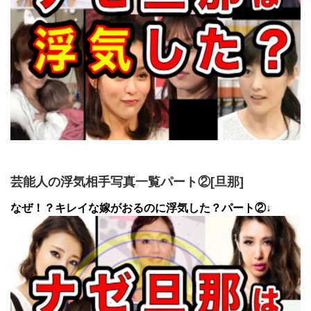
芸能人の浮気相手写真一覧パート②[旦那]
なぜ！？キレイな嫁がおるのに浮気した？パート②↓