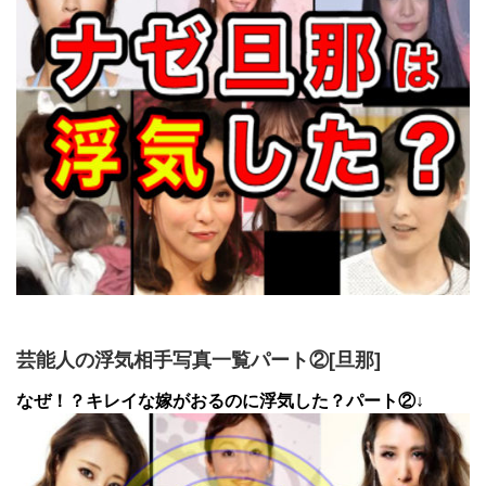
芸能人の浮気相手写真一覧パート②[旦那]
なぜ！？キレイな嫁がおるのに浮気した？パート②↓