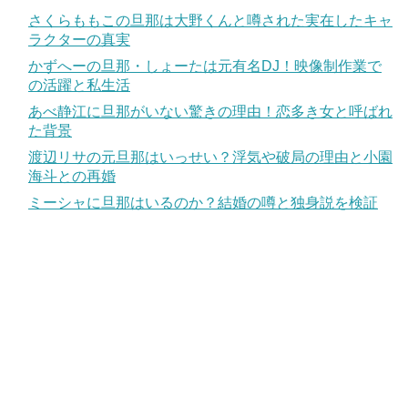
さくらももこの旦那は大野くんと噂された実在したキャ
ラクターの真実
かずへーの旦那・しょーたは元有名DJ！映像制作業で
の活躍と私生活
あべ静江に旦那がいない驚きの理由！恋多き女と呼ばれ
た背景
渡辺リサの元旦那はいっせい？浮気や破局の理由と小園
海斗との再婚
ミーシャに旦那はいるのか？結婚の噂と独身説を検証