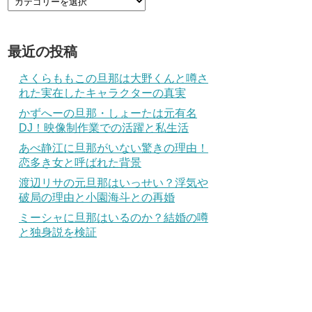
最近の投稿
さくらももこの旦那は大野くんと噂さ
れた実在したキャラクターの真実
かずへーの旦那・しょーたは元有名
DJ！映像制作業での活躍と私生活
あべ静江に旦那がいない驚きの理由！
恋多き女と呼ばれた背景
渡辺リサの元旦那はいっせい？浮気や
破局の理由と小園海斗との再婚
ミーシャに旦那はいるのか？結婚の噂
と独身説を検証