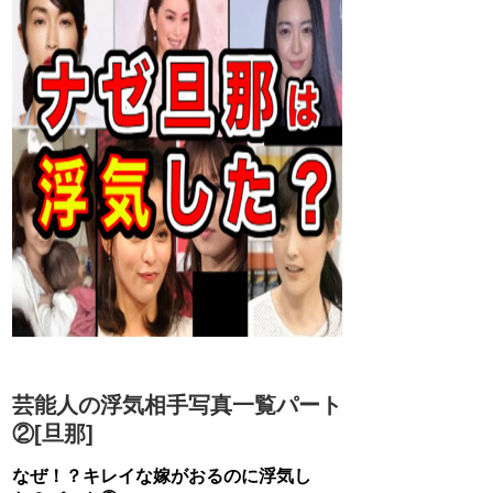
芸能人の浮気相手写真一覧パート
②[旦那]
なぜ！？キレイな嫁がおるのに浮気し