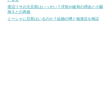
渡辺リサの元旦那はいっせい？浮気や破局の理由と小園
海斗との再婚
ミーシャに旦那はいるのか？結婚の噂と独身説を検証