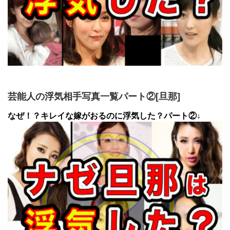
芸能人の浮気相手写真一覧パート②[旦那]
なぜ！？キレイな嫁がおるのに浮気した？パート②↓