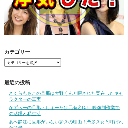
カテゴリー
最近の投稿
さくらももこの旦那は大野くんと噂された実在したキャ
ラクターの真実
かずへーの旦那・しょーたは元有名DJ！映像制作業で
の活躍と私生活
あべ静江に旦那がいない驚きの理由！恋多き女と呼ばれ
た背景