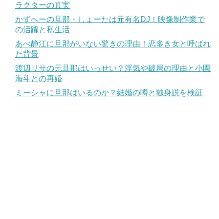
ラクターの真実
かずへーの旦那・しょーたは元有名DJ！映像制作業で
の活躍と私生活
あべ静江に旦那がいない驚きの理由！恋多き女と呼ばれ
た背景
渡辺リサの元旦那はいっせい？浮気や破局の理由と小園
海斗との再婚
ミーシャに旦那はいるのか？結婚の噂と独身説を検証