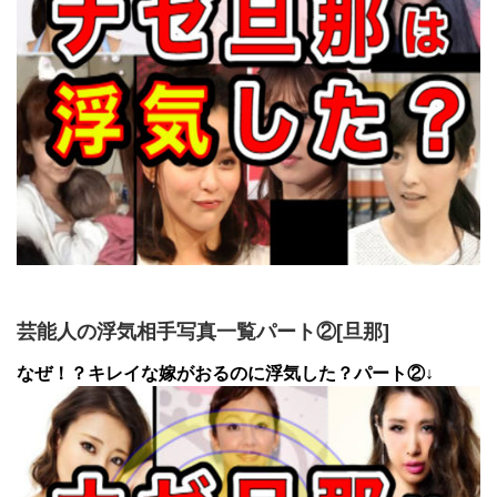
芸能人の浮気相手写真一覧パート②[旦那]
なぜ！？キレイな嫁がおるのに浮気した？パート②↓