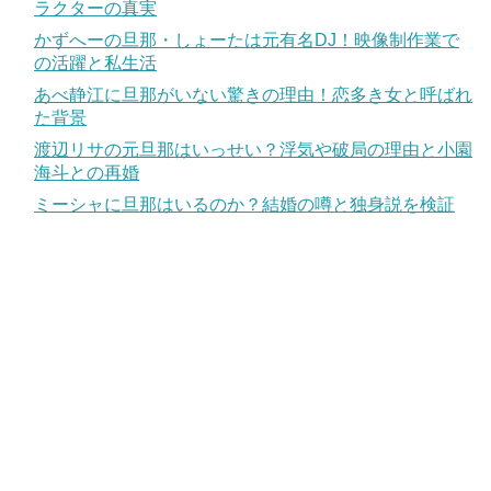
ラクターの真実
かずへーの旦那・しょーたは元有名DJ！映像制作業で
の活躍と私生活
あべ静江に旦那がいない驚きの理由！恋多き女と呼ばれ
た背景
渡辺リサの元旦那はいっせい？浮気や破局の理由と小園
海斗との再婚
ミーシャに旦那はいるのか？結婚の噂と独身説を検証