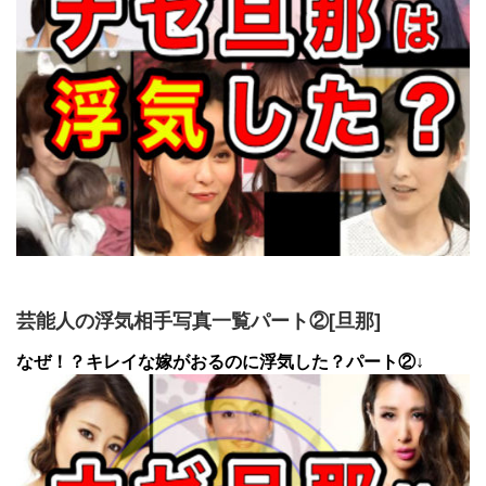
芸能人の浮気相手写真一覧パート②[旦那]
なぜ！？キレイな嫁がおるのに浮気した？パート②↓