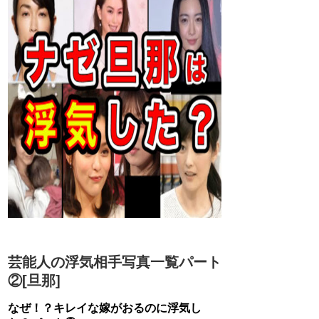
芸能人の浮気相手写真一覧パート
②[旦那]
なぜ！？キレイな嫁がおるのに浮気し