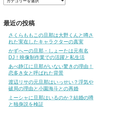
最近の投稿
さくらももこの旦那は大野くんと噂さ
れた実在したキャラクターの真実
かずへーの旦那・しょーたは元有名
DJ！映像制作業での活躍と私生活
あべ静江に旦那がいない驚きの理由！
恋多き女と呼ばれた背景
渡辺リサの元旦那はいっせい？浮気や
破局の理由と小園海斗との再婚
ミーシャに旦那はいるのか？結婚の噂
と独身説を検証