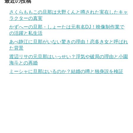
最近の投稿
さくらももこの旦那は大野くんと噂された実在したキャ
ラクターの真実
かずへーの旦那・しょーたは元有名DJ！映像制作業で
の活躍と私生活
あべ静江に旦那がいない驚きの理由！恋多き女と呼ばれ
た背景
渡辺リサの元旦那はいっせい？浮気や破局の理由と小園
海斗との再婚
ミーシャに旦那はいるのか？結婚の噂と独身説を検証