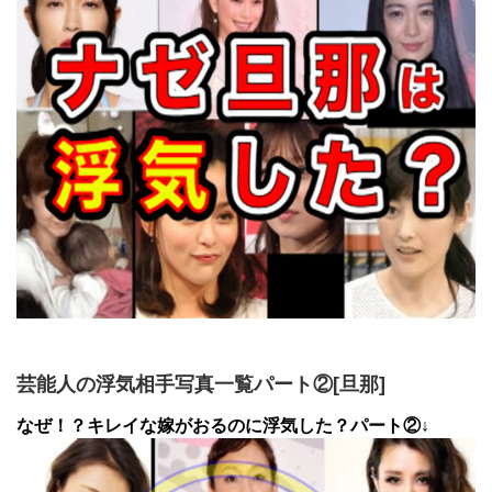
芸能人の浮気相手写真一覧パート②[旦那]
なぜ！？キレイな嫁がおるのに浮気した？パート②↓