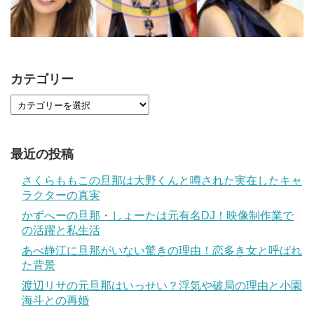
カテゴリー
最近の投稿
さくらももこの旦那は大野くんと噂された実在したキャ
ラクターの真実
かずへーの旦那・しょーたは元有名DJ！映像制作業で
の活躍と私生活
あべ静江に旦那がいない驚きの理由！恋多き女と呼ばれ
た背景
渡辺リサの元旦那はいっせい？浮気や破局の理由と小園
海斗との再婚