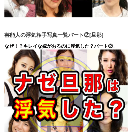
芸能人の浮気相手写真一覧パート②[旦那]
なぜ！？キレイな嫁がおるのに浮気した？パート②↓