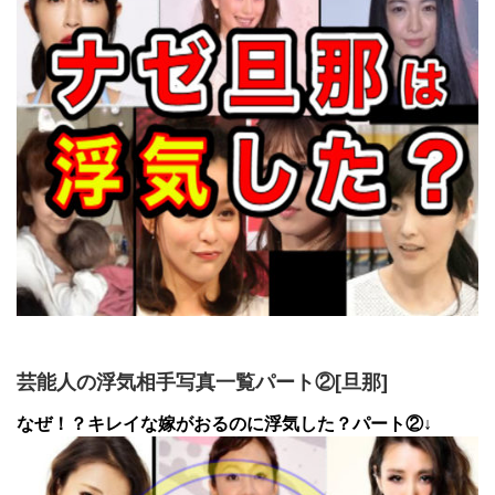
芸能人の浮気相手写真一覧パート②[旦那]
なぜ！？キレイな嫁がおるのに浮気した？パート②↓