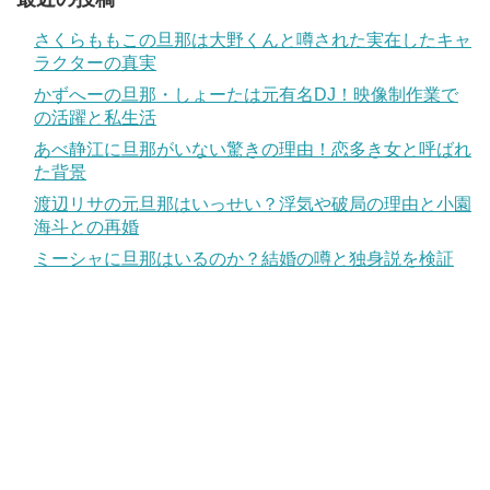
さくらももこの旦那は大野くんと噂された実在したキャ
ラクターの真実
かずへーの旦那・しょーたは元有名DJ！映像制作業で
の活躍と私生活
あべ静江に旦那がいない驚きの理由！恋多き女と呼ばれ
た背景
渡辺リサの元旦那はいっせい？浮気や破局の理由と小園
海斗との再婚
ミーシャに旦那はいるのか？結婚の噂と独身説を検証