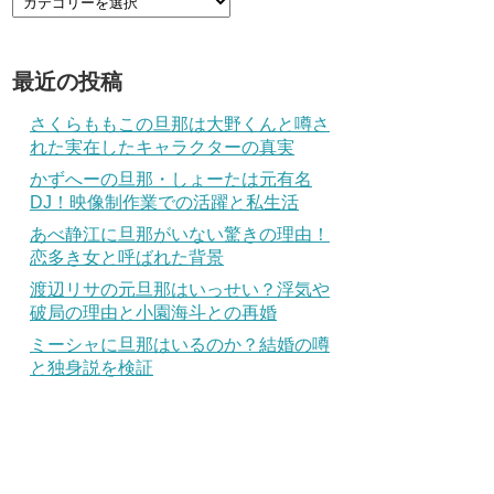
最近の投稿
さくらももこの旦那は大野くんと噂さ
れた実在したキャラクターの真実
かずへーの旦那・しょーたは元有名
DJ！映像制作業での活躍と私生活
あべ静江に旦那がいない驚きの理由！
恋多き女と呼ばれた背景
渡辺リサの元旦那はいっせい？浮気や
破局の理由と小園海斗との再婚
ミーシャに旦那はいるのか？結婚の噂
と独身説を検証