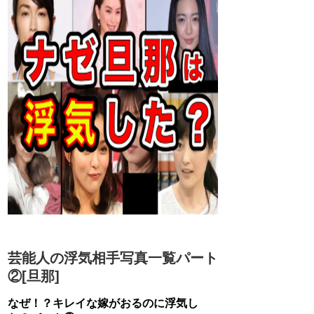
芸能人の浮気相手写真一覧パート
②[旦那]
なぜ！？キレイな嫁がおるのに浮気し