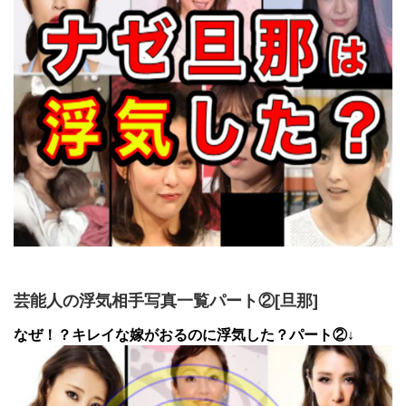
芸能人の浮気相手写真一覧パート②[旦那]
なぜ！？キレイな嫁がおるのに浮気した？パート②↓