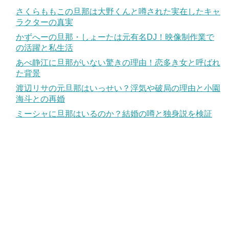
さくらももこの旦那は大野くんと噂された実在したキャ
ラクターの真実
かずへーの旦那・しょーたは元有名DJ！映像制作業で
の活躍と私生活
あべ静江に旦那がいない驚きの理由！恋多き女と呼ばれ
た背景
渡辺リサの元旦那はいっせい？浮気や破局の理由と小園
海斗との再婚
ミーシャに旦那はいるのか？結婚の噂と独身説を検証