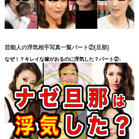
芸能人の浮気相手写真一覧パート②[旦那]
なぜ！？キレイな嫁がおるのに浮気した？パート②↓