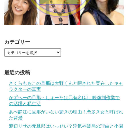
カテゴリー
最近の投稿
さくらももこの旦那は大野くんと噂された実在したキャ
ラクターの真実
かずへーの旦那・しょーたは元有名DJ！映像制作業で
の活躍と私生活
あべ静江に旦那がいない驚きの理由！恋多き女と呼ばれ
た背景
渡辺リサの元旦那はいっせい？浮気や破局の理由と小園