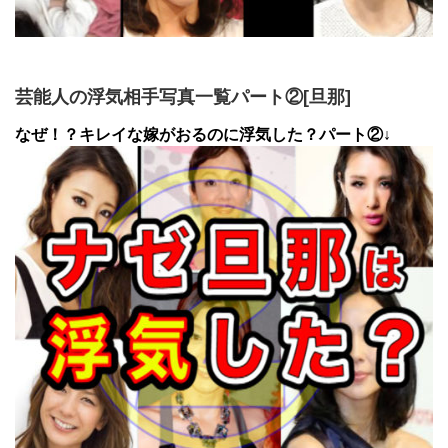
芸能人の浮気相手写真一覧パート②[旦那]
なぜ！？キレイな嫁がおるのに浮気した？パート②↓