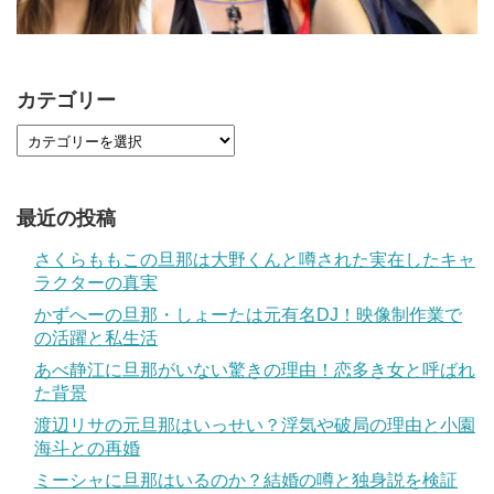
カテゴリー
最近の投稿
さくらももこの旦那は大野くんと噂された実在したキャ
ラクターの真実
かずへーの旦那・しょーたは元有名DJ！映像制作業で
の活躍と私生活
あべ静江に旦那がいない驚きの理由！恋多き女と呼ばれ
た背景
渡辺リサの元旦那はいっせい？浮気や破局の理由と小園
海斗との再婚
ミーシャに旦那はいるのか？結婚の噂と独身説を検証