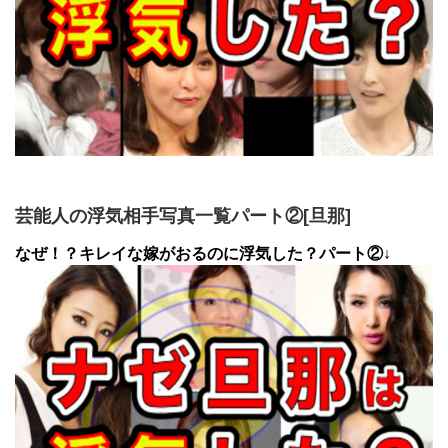
芸能人の浮気相手写真一覧パート②[旦那]
なぜ！？キレイな嫁がおるのに浮気した？パート②↓