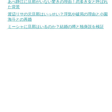
あべ静江に旦那がいない驚きの理由！恋多き女と呼ばれ
た背景
渡辺リサの元旦那はいっせい？浮気や破局の理由と小園
海斗との再婚
ミーシャに旦那はいるのか？結婚の噂と独身説を検証