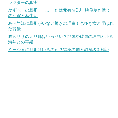
ラクターの真実
かずへーの旦那・しょーたは元有名DJ！映像制作業で
の活躍と私生活
あべ静江に旦那がいない驚きの理由！恋多き女と呼ばれ
た背景
渡辺リサの元旦那はいっせい？浮気や破局の理由と小園
海斗との再婚
ミーシャに旦那はいるのか？結婚の噂と独身説を検証