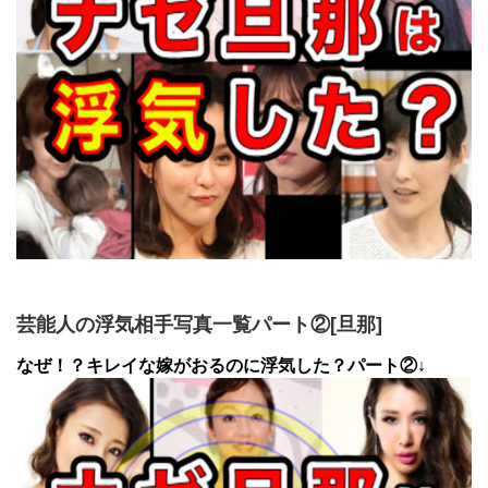
芸能人の浮気相手写真一覧パート②[旦那]
なぜ！？キレイな嫁がおるのに浮気した？パート②↓