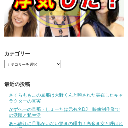
カテゴリー
最近の投稿
さくらももこの旦那は大野くんと噂された実在したキャ
ラクターの真実
かずへーの旦那・しょーたは元有名DJ！映像制作業で
の活躍と私生活
あべ静江に旦那がいない驚きの理由！恋多き女と呼ばれ