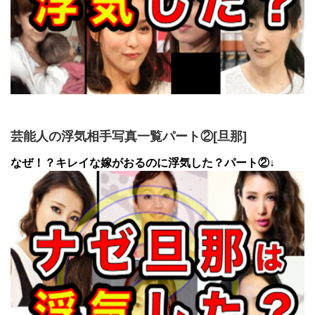
芸能人の浮気相手写真一覧パート②[旦那]
なぜ！？キレイな嫁がおるのに浮気した？パート②↓