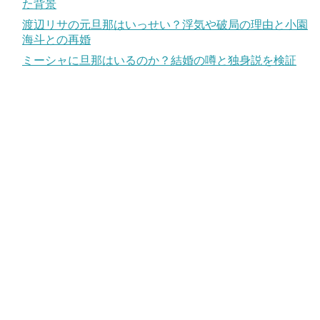
た背景
渡辺リサの元旦那はいっせい？浮気や破局の理由と小園
海斗との再婚
ミーシャに旦那はいるのか？結婚の噂と独身説を検証