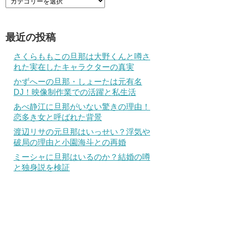
最近の投稿
さくらももこの旦那は大野くんと噂さ
れた実在したキャラクターの真実
かずへーの旦那・しょーたは元有名
DJ！映像制作業での活躍と私生活
あべ静江に旦那がいない驚きの理由！
恋多き女と呼ばれた背景
渡辺リサの元旦那はいっせい？浮気や
破局の理由と小園海斗との再婚
ミーシャに旦那はいるのか？結婚の噂
と独身説を検証