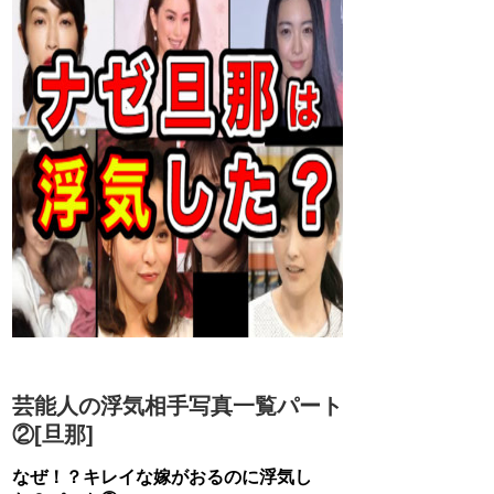
芸能人の浮気相手写真一覧パート
②[旦那]
なぜ！？キレイな嫁がおるのに浮気し