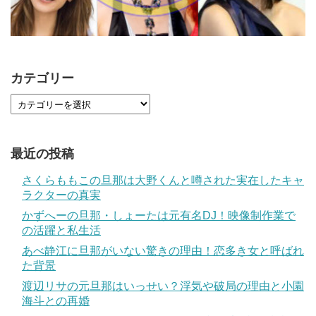
カテゴリー
最近の投稿
さくらももこの旦那は大野くんと噂された実在したキャ
ラクターの真実
かずへーの旦那・しょーたは元有名DJ！映像制作業で
の活躍と私生活
あべ静江に旦那がいない驚きの理由！恋多き女と呼ばれ
た背景
渡辺リサの元旦那はいっせい？浮気や破局の理由と小園
海斗との再婚