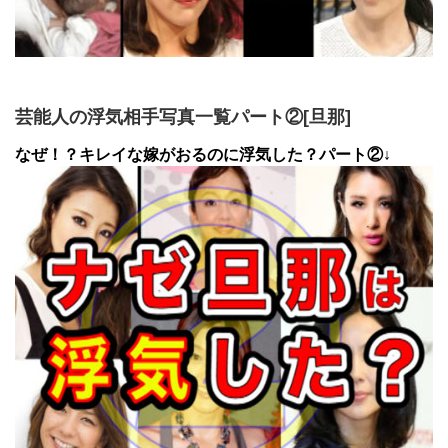
芸能人の浮気相手写真一覧パート②[旦那]
なぜ！？キレイな嫁がおるのに浮気した？パート②↓