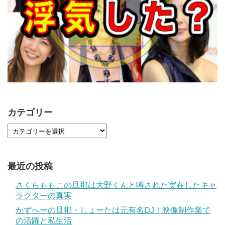
カテゴリー
最近の投稿
さくらももこの旦那は大野くんと噂された実在したキャ
ラクターの真実
かずへーの旦那・しょーたは元有名DJ！映像制作業で
の活躍と私生活