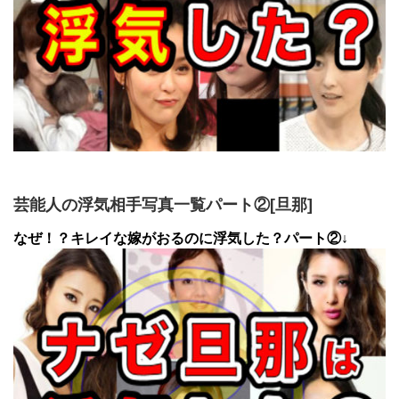
芸能人の浮気相手写真一覧パート②[旦那]
なぜ！？キレイな嫁がおるのに浮気した？パート②↓