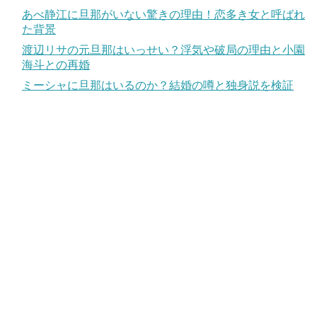
あべ静江に旦那がいない驚きの理由！恋多き女と呼ばれ
た背景
渡辺リサの元旦那はいっせい？浮気や破局の理由と小園
海斗との再婚
ミーシャに旦那はいるのか？結婚の噂と独身説を検証